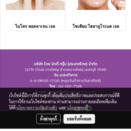
ไมโคร คอลลาเจน เจล
โซเดียม ไฮยาลูโรเนต เจล
บริษัท ไทย บิวตี้ กรุ๊ป (ประเทศไทย) จำกัด
12/15 ตำบล บางใหญ่ อำเภอบางใหญ่ นนทบุรี 11140
วัน-เวลาทำการ
จ-ส 08:00-17:00 (หยุดวันทำการวันอาทิตย์)
โทร :
02-120-7128
E-mail :
Info@thaibeautygroup.com
เว็บไซต์นี้มีการใช้งานคุกกี้ เพื่อเพิ่มประสิทธิภาพและประสบการณ์ที่ดี
LINE :​
@tb.oem
ในการใช้งานเว็บไซต์ของท่าน ท่านสามารถอ่านรายละเอียดเพิ่มเติม
ได้ที่
นโยบายความเป็นส่วนตัว
และ
นโยบายคุกกี้
ตั้งค่าคุกกี้
ยอมรับทั้งหมด
ดูรายละเอียดสินค้า